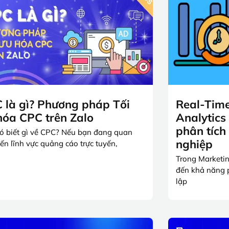
 là gì? Phương pháp Tối
Real-Tim
hóa CPC trên Zalo
Analytics 
phân tích
ó biết gì về CPC? Nếu bạn đang quan
nghiệp
ến lĩnh vực quảng cáo trực tuyến,
Trong Marketing
đến khả năng p
lập