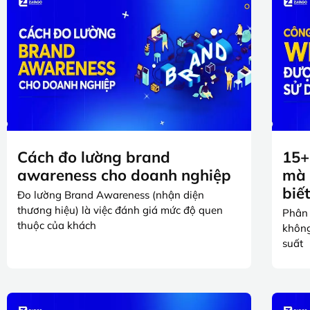
Cách đo lường brand
15+
awareness cho doanh nghiệp
mà 
biế
Đo lường Brand Awareness (nhận diện
thương hiệu) là việc đánh giá mức độ quen
Phân 
thuộc của khách
không
suất