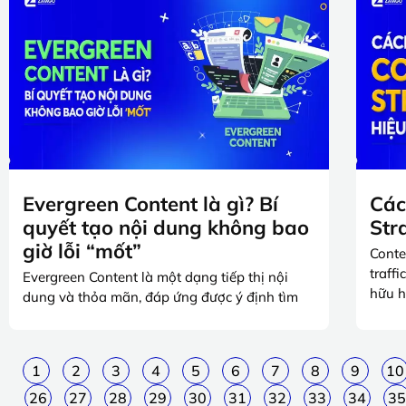
Evergreen Content là gì? Bí
Các
quyết tạo nội dung không bao
Stra
giờ lỗi “mốt”
Conte
traffi
Evergreen Content là một dạng tiếp thị nội
hữu h
dung và thỏa mãn, đáp ứng được ý định tìm
1
2
3
4
5
6
7
8
9
10
26
27
28
29
30
31
32
33
34
35