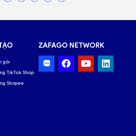
 TẠO
ZAFAGO NETWORK
n gói
àng TikTok Shop
àng Shopee