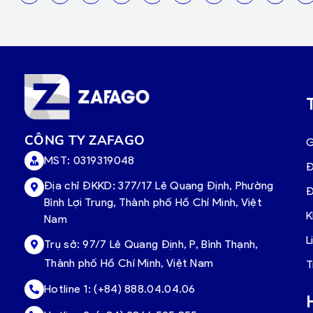
CÔNG TY ZAFAGO
G
MST: 0319319048
Đ
Địa chỉ ĐKKD: 377/17 Lê Quang Định, Phường
Đ
Bình Lợi Trung, Thành phố Hồ Chí Minh, Việt
K
Nam
L
Trụ sở:
97/7 Lê Quang Định, P, Bình Thạnh,
Thành phố Hồ Chí Minh, Việt Nam
T
Hotline 1:
(+84) 888.04.04.06