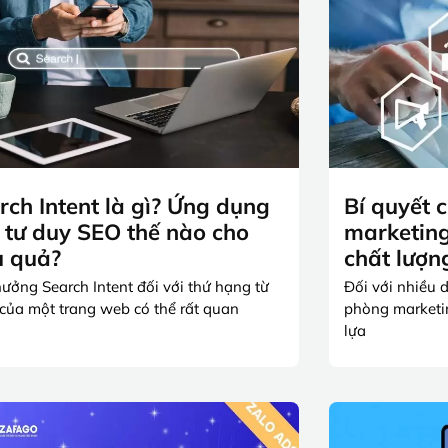
rch Intent là gì? Ứng dụng
Bí quyết 
 tư duy SEO thế nào cho
marketing
u quả?
chất lượn
ưởng Search Intent đối với thứ hạng từ
Đối với nhiều 
của một trang web có thể rất quan
phòng marketin
lựa