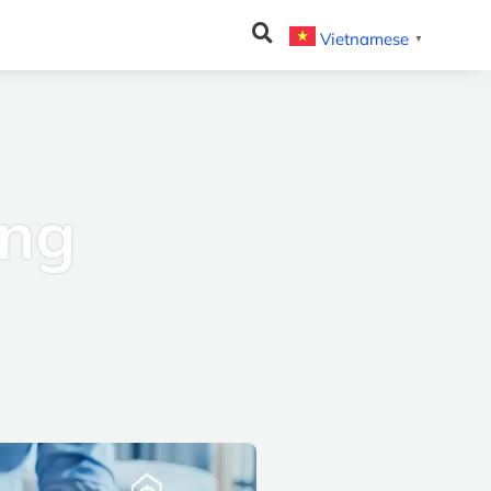
Vietnamese
▼
ing