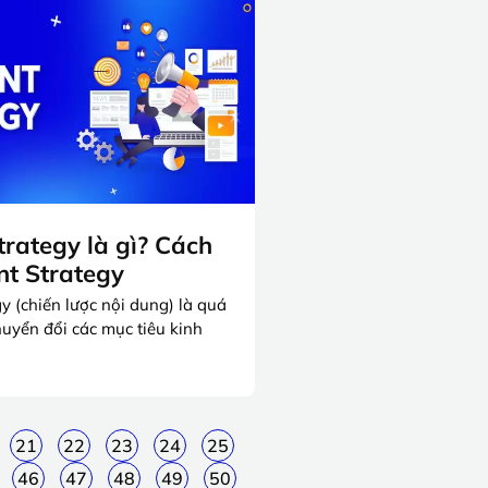
trategy là gì? Cách
nt Strategy
y (chiến lược nội dung) là quá
chuyển đổi các mục tiêu kinh
21
22
23
24
25
46
47
48
49
50