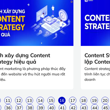
h xây dựng Content
Content S
tegy hiệu quả
lập Conte
nt marketing là phương pháp thúc đẩy
Content strateg
c đến website và thu hút người mua rất
trình liên tục 
iệu.
doanh
11
12
13
14
15
16
17
18
19
20
36
37
38
39
40
41
42
43
44
45