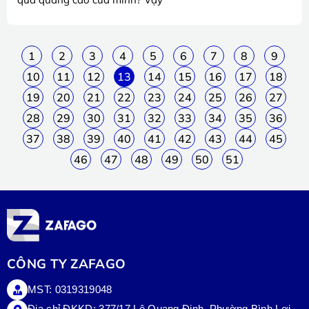
1
2
3
4
5
6
7
8
9
10
11
12
13
14
15
16
17
18
19
20
21
22
23
24
25
26
27
28
29
30
31
32
33
34
35
36
37
38
39
40
41
42
43
44
45
46
47
48
49
50
51
CÔNG TY ZAFAGO
MST: 0319319048
Địa chỉ ĐKKD: 377/17 Lê Quang Định, Phường Bình Lợi