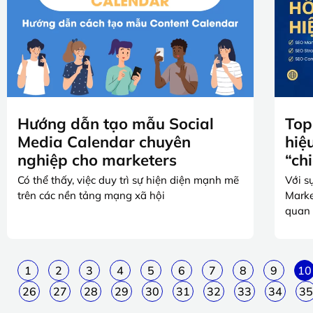
Hướng dẫn tạo mẫu Social
Top
Media Calendar chuyên
hiệ
nghiệp cho marketers
“ch
Có thể thấy, việc duy trì sự hiện diện mạnh mẽ
Với s
trên các nền tảng mạng xã hội
Marke
quan 
1
2
3
4
5
6
7
8
9
10
26
27
28
29
30
31
32
33
34
35