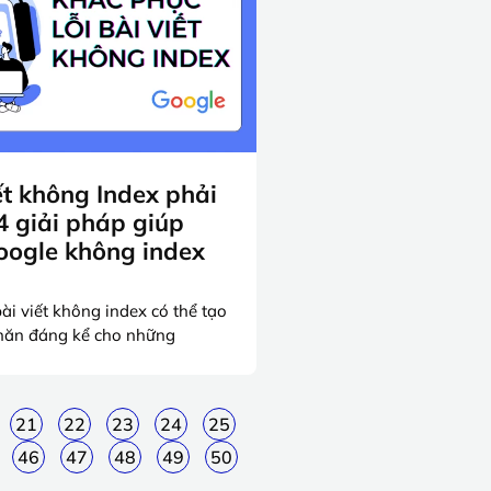
ết không Index phải
4 giải pháp giúp
Google không index
bài viết không index có thể tạo
khăn đáng kể cho những
21
22
23
24
25
46
47
48
49
50