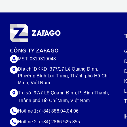
CÔNG TY ZAFAGO
G
MST: 0319319048
Đ
Địa chỉ ĐKKD: 377/17 Lê Quang Định,
Đ
Phường Bình Lợi Trung, Thành phố Hồ Chí
K
Minh, Việt Nam
L
Trụ sở:
97/7 Lê Quang Định, P, Bình Thạnh,
Thành phố Hồ Chí Minh, Việt Nam
T
Hotline 1:
(+84) 888.04.04.06
Hotline 2:
(+84) 2866.525.855