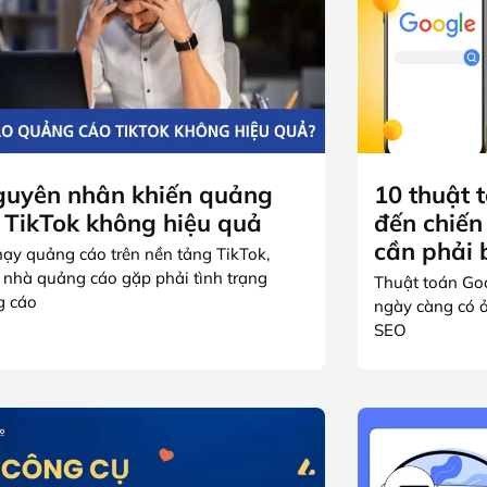
guyên nhân khiến quảng
10 thuật 
 TikTok không hiệu quả
đến chiến
cần phải 
hạy quảng cáo trên nền tảng TikTok,
 nhà quảng cáo gặp phải tình trạng
Thuật toán Goo
g cáo
ngày càng có ả
SEO