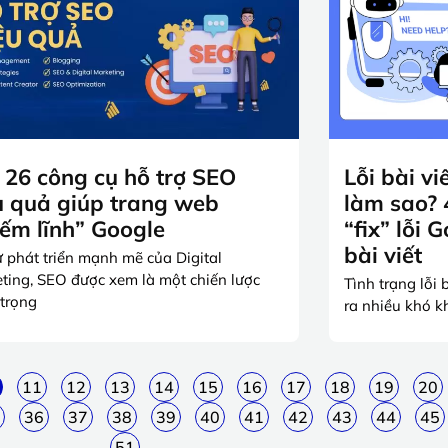
 26 công cụ hỗ trợ SEO
Lỗi bài vi
u quả giúp trang web
làm sao? 
iếm lĩnh” Google
“fix” lỗi 
bài viết
ự phát triển mạnh mẽ của Digital
ting, SEO được xem là một chiến lược
Tình trạng lỗi 
trọng
ra nhiều khó 
11
12
13
14
15
16
17
18
19
20
36
37
38
39
40
41
42
43
44
45
51