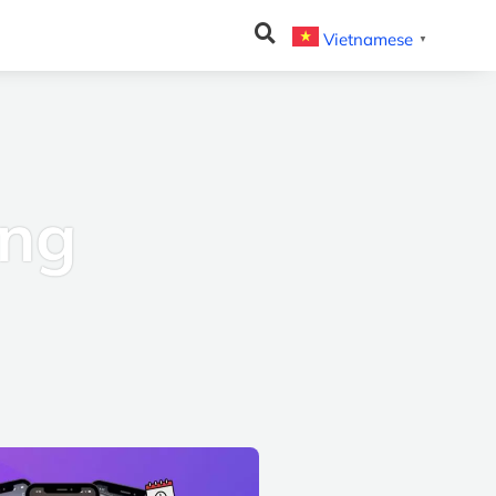
Vietnamese
▼
ing