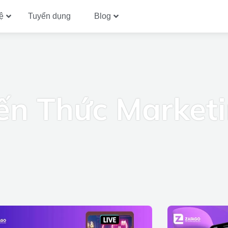
ệ
Tuyển dụng
Blog
ến Thức Market