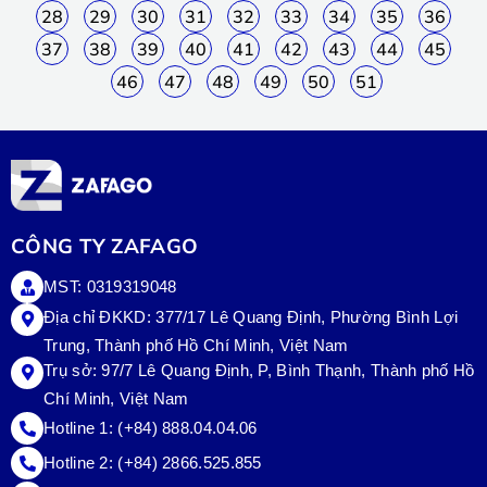
28
29
30
31
32
33
34
35
36
37
38
39
40
41
42
43
44
45
46
47
48
49
50
51
CÔNG TY ZAFAGO
MST: 0319319048
Địa chỉ ĐKKD: 377/17 Lê Quang Định, Phường Bình Lợi
Trung, Thành phố Hồ Chí Minh, Việt Nam
Trụ sở:
97/7 Lê Quang Định, P, Bình Thạnh, Thành phố Hồ
Chí Minh, Việt Nam
Hotline 1:
(+84) 888.04.04.06
Hotline 2:
(+84) 2866.525.855