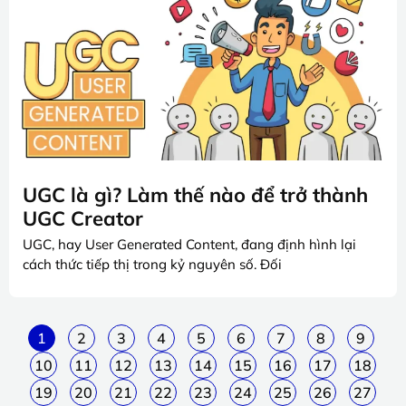
UGC là gì? Làm thế nào để trở thành
UGC Creator
UGC, hay User Generated Content, đang định hình lại
cách thức tiếp thị trong kỷ nguyên số. Đối
1
2
3
4
5
6
7
8
9
10
11
12
13
14
15
16
17
18
19
20
21
22
23
24
25
26
27