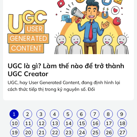
UGC là gì? Làm thế nào để trở thành
UGC Creator
UGC, hay User Generated Content, đang định hình lại
cách thức tiếp thị trong kỷ nguyên số. Đối
1
2
3
4
5
6
7
8
9
10
11
12
13
14
15
16
17
18
19
20
21
22
23
24
25
26
27