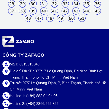
28
29
30
31
32
33
34
35
36
37
38
39
40
41
42
43
44
45
46
47
48
49
50
51
CÔNG TY ZAFAGO
MST: 0319319048
Địa chỉ ĐKKD: 377/17 Lê Quang Định, Phường Bình Lợi
Trung, Thành phố Hồ Chí Minh, Việt Nam
Trụ sở:
97/7 Lê Quang Định, P, Bình Thạnh, Thành phố Hồ
Chí Minh, Việt Nam
Hotline 1:
(+84) 888.04.04.06
Hotline 2:
(+84) 2866.525.855