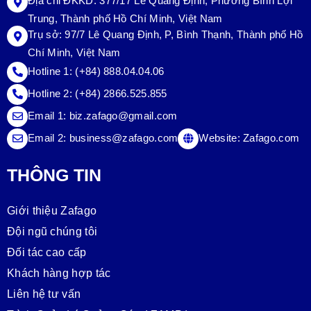
Địa chỉ ĐKKD: 377/17 Lê Quang Định, Phường Bình Lợi
Trung, Thành phố Hồ Chí Minh, Việt Nam
Trụ sở:
97/7 Lê Quang Định, P, Bình Thạnh, Thành phố Hồ
Chí Minh, Việt Nam
Hotline 1:
(+84) 888.04.04.06
Hotline 2:
(+84) 2866.525.855
Email 1:
biz.zafago@gmail.com
Email 2:
business@zafago.com
Website:
Zafago.com
THÔNG TIN
Giới thiệu Zafago
Đội ngũ chúng tôi
Đối tác cao cấp
Khách hàng hợp tác
Liên hệ tư vấn