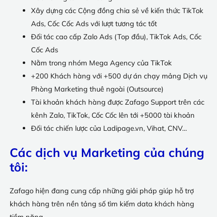
Xây dựng các Cộng đồng chia sẻ về kiến thức TikTok
Ads, Cốc Cốc Ads với lượt tương tác tốt
Đối tác cao cấp Zalo Ads (Top đầu), TikTok Ads, Cốc
Cốc Ads
Nằm trong nhóm Mega Agency của TikTok
+200 Khách hàng với +500 dự án chạy mảng Dịch vụ
Phòng Marketing thuê ngoài (Outsource)
Tài khoản khách hàng được Zafago Support trên các
kênh Zalo, TikTok, Cốc Cốc lên tới +5000 tài khoản
Đối tác chiến lược của Ladipage.vn, Vihat, CNV…
Các dịch vụ Marketing của chúng
tôi:
Zafago hiện đang cung cấp những giải pháp giúp hỗ trợ
khách hàng trên nền tảng số tìm kiếm data khách hàng
tiềm năng