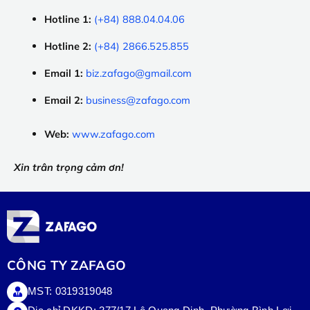
Hotline 1:
(+84) 888.04.04.06
Hotline 2:
(+84) 2866.525.855
Email 1:
biz.zafago@gmail.com
Email 2:
business@zafago.com
Web:
www.zafago.com
Xin trân trọng cảm ơn!
CÔNG TY ZAFAGO
MST: 0319319048