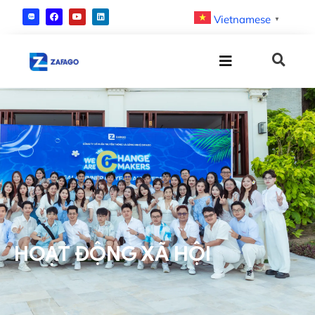
Vietnamese
▼
HOẠT ĐỘNG XÃ HỘI