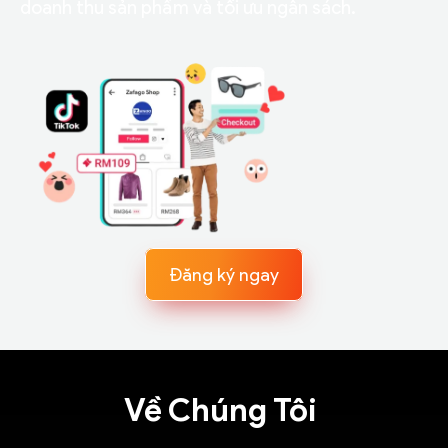
doanh thu sản phẩm và tối ưu ngân sách.
Đăng ký ngay
Về Chúng Tôi