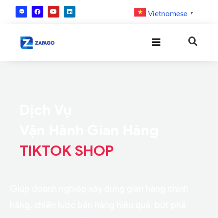
Vietnamese
▼
Dịch Vụ
Vận Hành Gian Hàng
TIKTOK SHOP
Giúp doanh nghiệp xây dựng gian hàng chính
hãng, chiến lược bán hàng hiệu quả, bứt phá