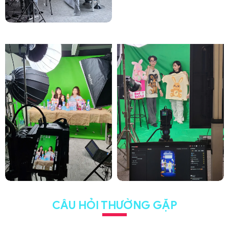
CÂU HỎI THƯỜNG GẶP