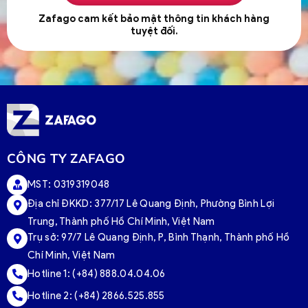
Zafago cam kết bảo mật thông tin khách hàng
tuyệt đối.
CÔNG TY ZAFAGO
MST: 0319319048
Địa chỉ ĐKKD: 377/17 Lê Quang Định, Phường Bình Lợi
Trung, Thành phố Hồ Chí Minh, Việt Nam
Trụ sở:
97/7 Lê Quang Định, P, Bình Thạnh, Thành phố Hồ
Chí Minh, Việt Nam
Hotline 1:
(+84) 888.04.04.06
Hotline 2:
(+84) 2866.525.855