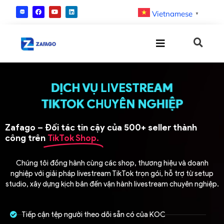
Vietnamese
▼
DỊCH VỤ LIVESTREAM
DỊCH VỤ LIVESTREAM
DỊCH VỤ LIVESTREAM
DỊCH VỤ LIVESTREAM
DỊCH VỤ LIVESTREAM
DỊCH VỤ LIVESTREAM
DỊCH VỤ LIVESTREAM
DỊCH VỤ LIVESTREAM
TIKTOK CHUYÊN NGHIỆP
TIKTOK CHUYÊN NGHIỆP
TIKTOK CHUYÊN NGHIỆP
TIKTOK CHUYÊN NGHIỆP
TIKTOK CHUYÊN NGHIỆP
TIKTOK CHUYÊN NGHIỆP
TIKTOK CHUYÊN NGHIỆP
TIKTOK CHUYÊN NGHIỆP
Zafago – Đối tác tin cậy của 500+ seller thành
công trên
TikTok Shop.
Chúng tôi đồng hành cùng các shop, thương hiệu và doanh
nghiệp với giải pháp livestream TikTok trọn gói, hỗ trợ từ setup
studio, xây dựng kịch bản đến vận hành livestream chuyên nghiệp.
Tiếp cận tệp người theo dõi sẵn có của KOC